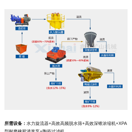
所需设备：
水力旋流器+高效高频脱水筛+高效深锥浓缩机+XPA
型耐磨橡胶渣浆泵+陶瓷过滤机