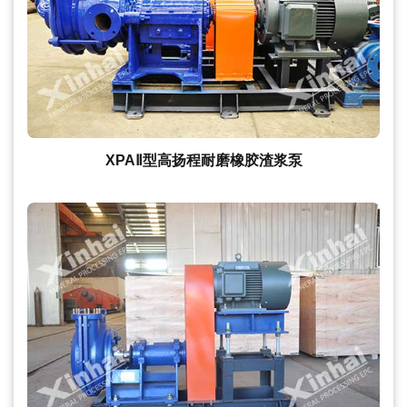
XPAⅡ型高扬程耐磨橡胶渣浆泵