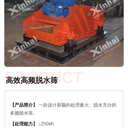
PRODUCT
高效高频脱水筛
【产品简介】
一款设计新颖的处理量大、脱水充分的
多频脱水筛。
【处理能力】
≤
250t/h