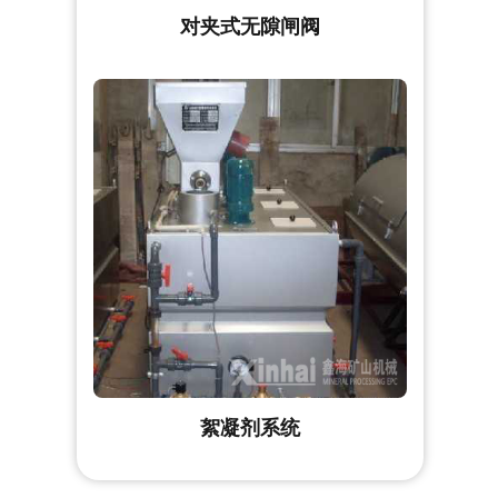
对夹式无隙闸阀
絮凝剂系统