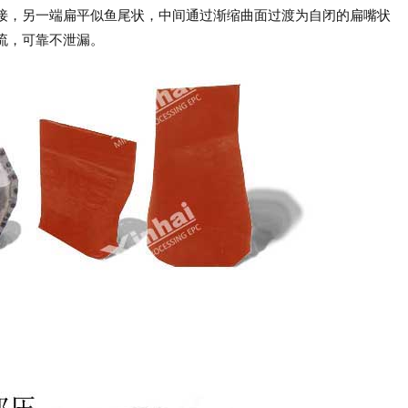
接，另一端扁平似鱼尾状，中间通过渐缩曲面过渡为自闭的扁嘴状
流，可靠不泄漏。