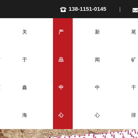
138-1151-0145
关
产
新
尾
首
于
品
闻
矿
页
鑫
中
中
干
海
心
心
排