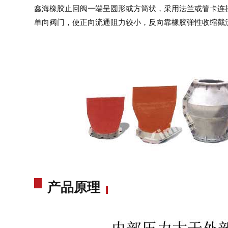
鑫海
橡胶止回阀
一端呈圆形或方筒状，采用法兰或管卡连
单向阀门，使正向流通阻力较小，反向靠橡胶弹性收缩截
产品原理