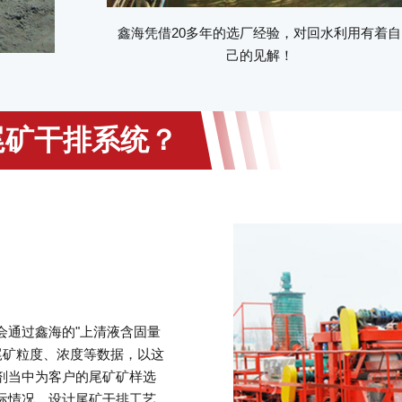
鑫海凭借20多年的选厂经验，对回水利用有着自
己的见解！
尾矿干排系统？
会通过鑫海的"上清液含固量
尾矿粒度、浓度等数据，以这
剂当中为客户的尾矿矿样选
际情况，设计尾矿干排工艺