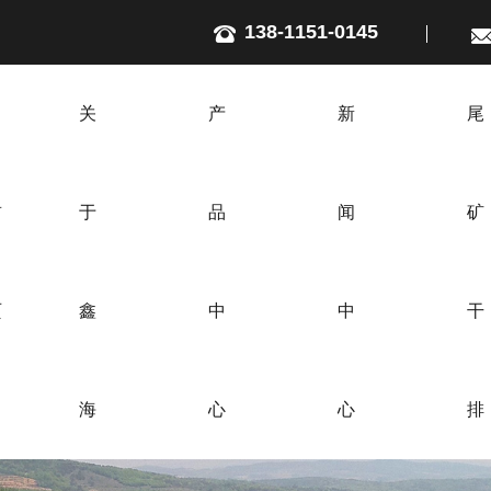
138-1151-0145
关
产
新
尾
首
于
品
闻
矿
页
鑫
中
中
干
海
心
心
排