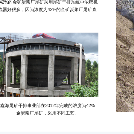
42%的金矿炭浆厂尾矿采用尾矿干排系统中浓密机
流器好很多，因为浓度为42%的金矿炭浆厂尾矿直
鑫海尾矿干排事业部在2012年完成的浓度为42%
金炭浆厂尾矿，采用不同工艺。