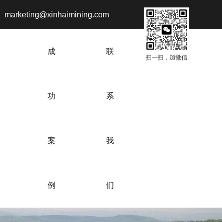
marketing@xinhaimining.com
成
联
扫一扫，加微信
功
系
案
我
例
们